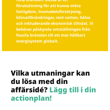
förutsättning för att kunna möta
fattigdom, livsmedelsförsörjning,
klimatförändringar, rent vatten, hälsa
och inkluderande ekonomisk tillväxt. Vi
behöver påskynda omställningen från
fossila bränslen till ett mer hållbart
energisystem globalt.
Vilka utmaningar kan
du lösa med din
affärsidé?
Lägg till i din
actionplan!