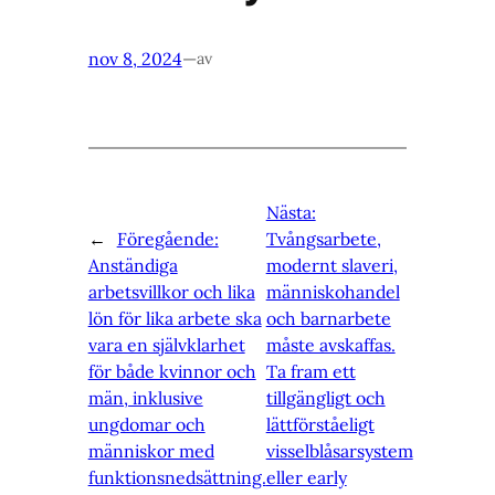
nov 8, 2024
—
av
Nästa:
←
Föregående:
Tvångsarbete,
Anständiga
modernt slaveri,
arbetsvillkor och lika
människohandel
lön för lika arbete ska
och barnarbete
vara en självklarhet
måste avskaffas.
för både kvinnor och
Ta fram ett
män, inklusive
tillgängligt och
ungdomar och
lättförståeligt
människor med
visselblåsarsystem
funktionsnedsättning.
eller early