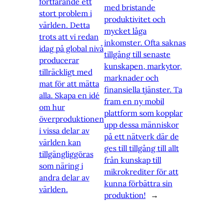
fortfarande ett
med bristande
stort problem i
produktivitet och
världen. Detta
mycket låga
trots att vi redan
inkomster. Ofta saknas
idag på global nivå
tillgång till senaste
producerar
kunskapen, markytor,
tillräckligt med
marknader och
mat för att mätta
finansiella tjänster. Ta
alla. Skapa en idé
fram en ny mobil
om hur
plattform som kopplar
överproduktionen
upp dessa människor
i vissa delar av
på ett nätverk där de
världen kan
ges till tillgång till allt
tillgängliggöras
från kunskap till
som näring i
mikrokrediter för att
andra delar av
kunna förbättra sin
världen.
produktion!
→