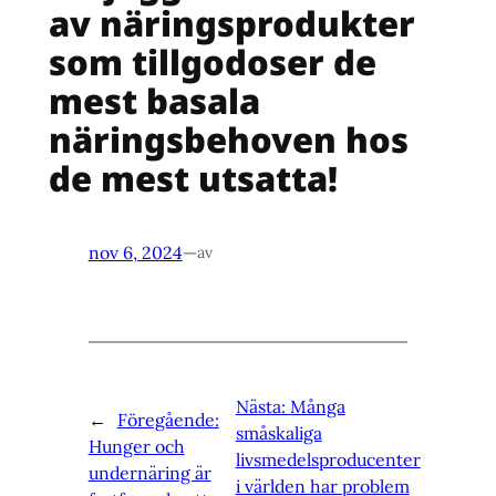
av näringsprodukter
som tillgodoser de
mest basala
näringsbehoven hos
de mest utsatta!
nov 6, 2024
—
av
Nästa:
Många
←
Föregående:
småskaliga
Hunger och
livsmedelsproducenter
undernäring är
i världen har problem