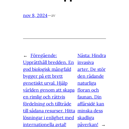
nov 8, 2024
—
av
←
Föregående:
Nästa:
Hindra
Upprätthåll bredden. En
invasiva
god biologisk mångfald
arter. De stör
bygger på ett brett
den rådande
genetiskt urval. Hjälp
naturliga
världen genom att skapa
floran och
en rimlig och rättvis
faunan. Din
fördelning och tillträde
affärsidé kan
till sådana resurser. Hitta
minska dess
lösningar i enlighet med
skadliga
internationella avtal!
påverkan!
→