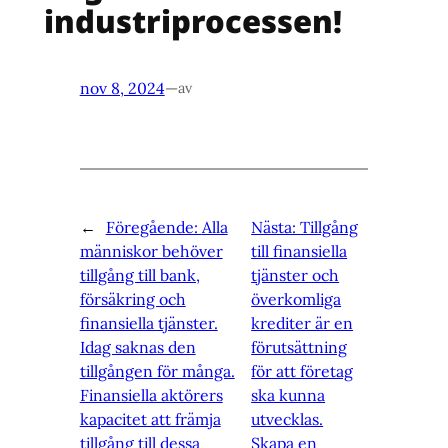
industriprocessen!
nov 8, 2024
—
av
←
Föregående:
Alla
Nästa:
Tillgång
människor behöver
till finansiella
tillgång till bank,
tjänster och
försäkring och
överkomliga
finansiella tjänster.
krediter är en
Idag saknas den
förutsättning
tillgången för många.
för att företag
Finansiella aktörers
ska kunna
kapacitet att främja
utvecklas.
tillgång till dessa
Skapa en