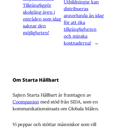
Utbildningar kan
Tillgängliggör
distribueras
skolgång även i
annorlunda än idag
områden som idag
för att öka
saknar den
tillgängligheten
möjligheten!
och minska
kostnaderna!
→
Om Starta Hållbart
Sajten Starta Hållbart är framtagen av
Coompanion
med stöd från SIDA, som en
kommunikationsinsats om Globala Målen.
Vi peppar och stöttar människor som vill