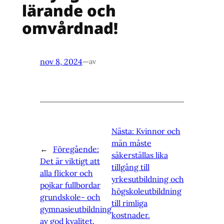
lärande och
omvårdnad!
nov 8, 2024
—
av
Nästa:
Kvinnor och
män måste
←
Föregående:
säkerställas lika
Det är viktigt att
tillgång till
alla flickor och
yrkesutbildning och
pojkar fullbordar
högskoleutbildning
grundskole- och
till rimliga
gymnasieutbildning
kostnader.
av god kvalitet.