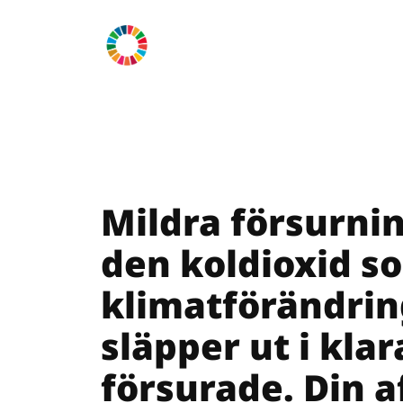
Hoppa
till
innehåll
Mildra försurni
den koldioxid s
klimatförändrin
släpper ut i klar
försurade. Din a