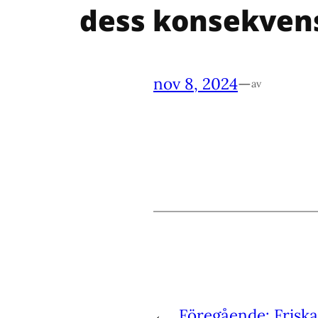
dess konsekven
nov 8, 2024
—
av
←
Föregående:
Frisk