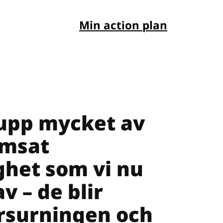
Min action plan
 upp mycket av
omsat
ghet som vi nu
v – de blir
örsurningen och