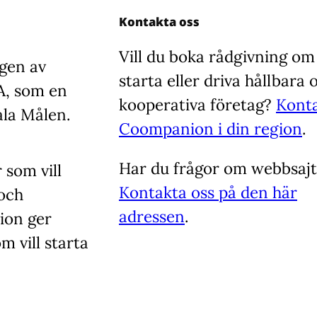
Kontakta oss
Vill du boka rådgivning om
agen av
starta eller driva hållbara 
A, som en
kooperativa företag?
Kont
la Målen.
Coompanion i din region
.
Har du frågor om webbsaj
 som vill
Kontakta oss på den här
 och
adressen
.
ion ger
om vill starta