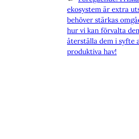
ekosystem är extra ut
behöver stärkas omgåe
hur vi kan förvalta dem
återställa dem i syfte 
produktiva hav!