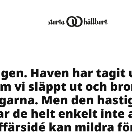
ngen. Haven har tagit
om vi släppt ut och br
garna. Men den hasti
ar de helt enkelt inte a
ffärsidé kan mildra f