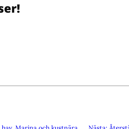
ser!
a hav. Marina och kustnära
Nästa:
Återst