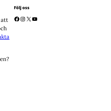
Följ oss
Facebook
Instagram
X
YouTube
 att
och
akta
ten?