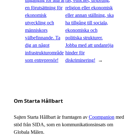
tillgänglig för alla är
ras, etnicitet, ursprung,
en förutsättning för
religion eller ekonomisk
ekonomisk
eller annan ställning, ska
utveckling och
ha tillgång till sociala,
människors
ekonomiska och
välbefinnande. Ta
politiska strukturer.
dig an något
Jobba med att undanröja
infrastrukturområde
hinder för
som entreprenör!
diskriminering!
→
Om Starta Hållbart
Sajten Starta Hållbart är framtagen av
Coompanion
med
stöd från SIDA, som en kommunikationsinsats om
Globala Målen.