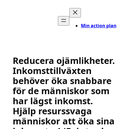
Hoppa
till
innehåll
Min action plan
Reducera ojämlikheter.
Inkomsttillväxten
behöver öka snabbare
för de människor som
har lägst inkomst.
Hjälp resurssvaga
människor att öka sina