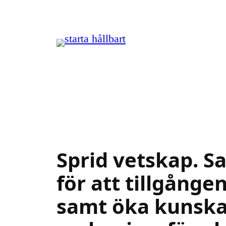
Hoppa
till
innehåll
Sprid vetskap. S
för att tillgånge
samt öka kunskap