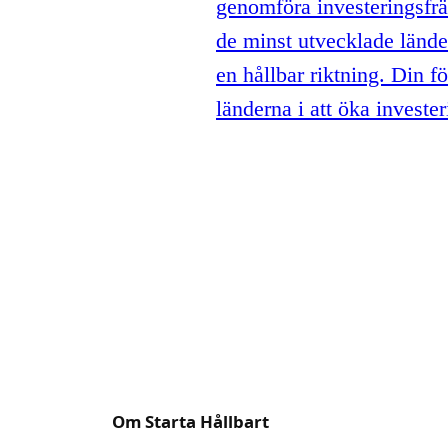
genomföra investeringsfrä
de minst utvecklade lände
en hållbar riktning. Din f
länderna i att öka investe
Om Starta Hållbart