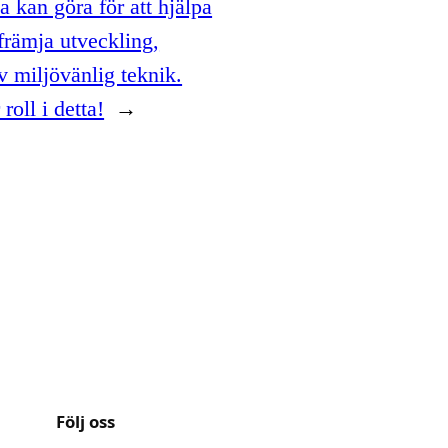
 kan göra för att hjälpa
 främja utveckling,
v miljövänlig teknik.
roll i detta!
→
Följ oss