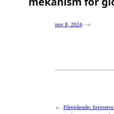
mekanism för glo
nov 8, 2024
—
av
←
Föregående:
Investera 