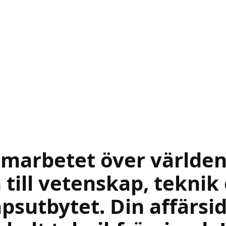
amarbetet över världe
n till vetenskap, tekni
sutbytet. Din affärsi