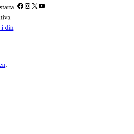
Facebook
Instagram
X
YouTube
starta
tiva
i din
en
.