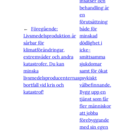
insatser och
behandling är
en
förutsättning
←
Föregående:
både för
Livsmedelsproduktion är
minskad
sårbar för
dödlighet i
klimatförändringar,
icke-
extremväder och andra
smittsamma
katastrofer. Du kan
sjukdomar
minska
samt för ökat
livsmedelsproducenternas
psykiskt
bortfall vid kris och
välbefinnande.
katastrof!
Bygg upp en
tjänst som får
fler människor
att jobba
förebyggande
med sin egen